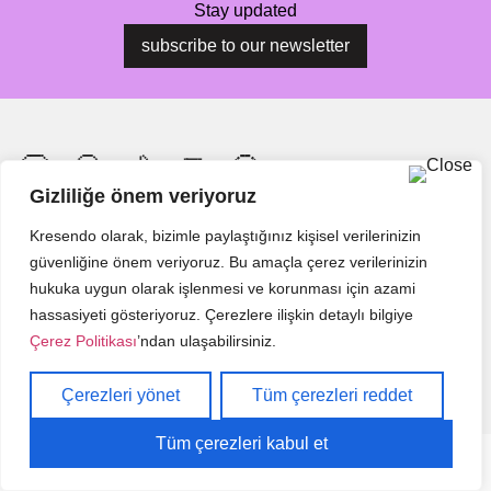
Stay updated
subscribe to our newsletter
Gizliliğe önem veriyoruz
Kresendo olarak, bizimle paylaştığınız kişisel verilerinizin
Bu Festival Bizim
My City, My Voice
güvenliğine önem veriyoruz. Bu amaçla çerez verilerinizin
Orchestra
Kreşendo
hukuka uygun olarak işlenmesi ve korunması için azami
Grow Local Grow Equal
News
hassasiyeti gösteriyoruz. Çerezlere ilişkin detaylı bilgiye
Çerez Politikası
’ndan ulaşabilirsiniz.
Bizi Buluşturan Mekanlar
Contact Us
©2025. All right reserved.
Çerezleri yönet
Tüm çerezleri reddet
Tüm çerezleri kabul et