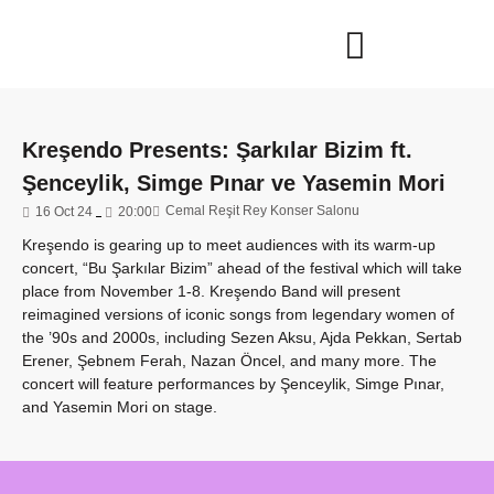
Kreşendo Presents: Şarkılar Bizim ft.
Şenceylik, Simge Pınar ve Yasemin Mori
Cemal Reşit Rey Konser Salonu
16 Oct 24
20:00
Kreşendo is gearing up to meet audiences with its warm-up
concert, “Bu Şarkılar Bizim” ahead of the festival which will take
place from November 1-8. Kreşendo Band will present
reimagined versions of iconic songs from legendary women of
the ’90s and 2000s, including Sezen Aksu, Ajda Pekkan, Sertab
Erener, Şebnem Ferah, Nazan Öncel, and many more. The
concert will feature performances by Şenceylik, Simge Pınar,
and Yasemin Mori on stage.