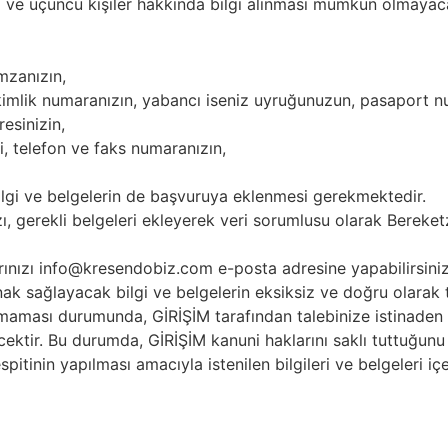
ri ve üçüncü kişiler hakkında bilgi alınması mümkün olma
imzanızın,
C. kimlik numaranızın, yabancı iseniz uyruğunuzun, pasaport
resinizin,
i, telefon ve faks numaranızın,
ilgi ve belgelerin de başvuruya eklenmesi gerekmektedir.
nızı, gerekli belgeleri ekleyerek veri sorumlusu olarak Bere
arınızı info@kresendobiz.com e-posta adresine yapabilirsiniz
lanak sağlayacak bilgi ve belgelerin eksiksiz ve doğru olara
̆lanmaması durumunda, GİRİŞİM tarafından talebinize istinaden y
ilecektir. Bu durumda, GİRİŞİM kanuni haklarını saklı tuttuğ
tespitinin yapılması amacıyla istenilen bilgileri ve belgeleri i