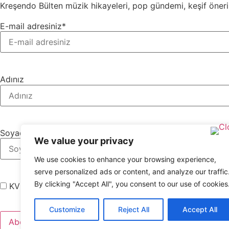
Kreşendo Bülten müzik hikayeleri, pop gündemi, keşif öneril
E-mail adresiniz*
Adınız
Soyadınız
We value your privacy
We use cookies to enhance your browsing experience,
serve personalized ads or content, and analyze our traffic
By clicking "Accept All", you consent to our use of cookies
KVKK Aydınlatma Metni'ni okudum, anladım ve e-bülten g
Customize
Reject All
Accept All