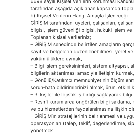
6698 sayılı Kişisel Verilerin Korunması Kanunu
tarafından aşağıda açıklanan kapsamda toplan
b) Kişisel Verilerin Hangi Amaçla İşleneceği
GİRİŞİM tarafından, üyeleri, çalışanları, çalışan
bilgisi, işlem güvenliği bilgisi, hukuki işlem 
Toplanan kişisel verileriniz;
– GİRİŞİM senedinde belirtilen amaçların gerçek
kayıt ve belgelerin düzenlenebilmesi, yerel ve
yükümlülüklere uymak,
– Bilgi işlem gereksinimleri, sistem altyapısı, al
bilgilerin aktarılması amacıyla iletişim kurmak,
– Gönüllü/Katılımcı memnuniyetinin ölçümlenmes
sorun-hata bildirimlerinizi almak, ürün, etkinl
– 3. kişiler ile lojistik iş birliği sağlayarak bi
– Resmî kurumlarca öngörülen bilgi saklama, 
ve bu hizmetlerden faydalanılmasına ilişkin olar
– GİRİŞİM’ın stratejilerinin belirlenmesi ve uyg
operasyonları (talep, teklif, değerlendirme, si
yönetmek