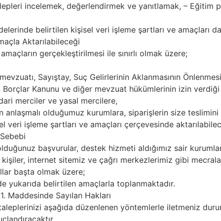
leri incelemek, değerlendirmek ve yanıtlamak, – Eğitim pr
rinde belirtilen kişisel veri işleme şartları ve amaçları dah
maçla Aktarılabileceği
amaçların gerçekleştirilmesi ile sınırlı olmak üzere;
mevzuatı, Sayıştay, Suç Gelirlerinin Aklanmasının Önlenm
orçlar Kanunu ve diğer mevzuat hükümlerinin izin verdiği k
dari merciler ve yasal mercilere,
̧in anlaşmalı olduğumuz kurumlara, siparişlerin size teslimini
 veri işleme şartları ve amaçları çerçevesinde aktarılabilec
i Sebebi
 olduğunuz başvurular, destek hizmeti aldığımız sair kurumlar
l kişiler, internet sitemiz ve çağrı merkezlerimiz gibi mecra
lar başta olmak üzere;
e yukarıda belirtilen amaçlarla toplanmaktadır.
 11. Maddesinde Sayılan Hakları
in taleplerinizi aşağıda düzenlenen yöntemlerle iletmeniz du
çlandıracaktır.