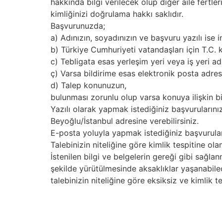
hakkında bilgi verilecek olup diğer aile fertle
kimliğinizi doğrulama hakkı saklıdır.
Başvurunuzda;
a) Adınızın, soyadınızın ve başvuru yazılı ise 
b) Türkiye Cumhuriyeti vatandaşları için T.
c) Tebligata esas yerleşim yeri veya iş yeri ad
ç) Varsa bildirime esas elektronik posta adres
d) Talep konunuzun,
bulunması zorunlu olup varsa konuya ilişkin b
Yazılı olarak yapmak istediğiniz başvuruları
Beyoğlu/İstanbul adresine verebilirsiniz.
E-posta yoluyla yapmak istediğiniz başvurul
Talebinizin niteliğine göre kimlik tespitine o
İstenilen bilgi ve belgelerin gereği gibi sag
şekilde yürütülmesinde aksaklıklar yaşanab
talebinizin niteliğine göre eksiksiz ve kimlik 