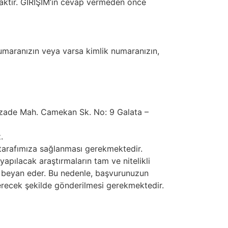
yacaktır. GİRİŞİM’in cevap vermeden önce
 numaranızın veya varsa kimlik numaranızın,
ketzade Mah. Camekan Sk. No: 9 Galata –
.
k tarafımıza sağlanması gerekmektedir.
apılacak araştırmaların tam ve nitelikli
unu beyan eder. Bu nedenle, başvurunuzun
çerecek şekilde gönderilmesi gerekmektedir.