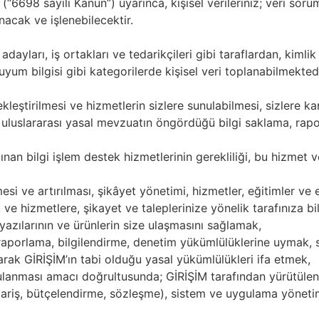
 (“6698 sayılı Kanun”) uyarınca, kişisel verileriniz; veri 
acak ve işlenebilecektir.
 adayları, iş ortakları ve tedarikçileri gibi taraflardan, kimlik bi
ve uyum bilgisi gibi kategorilerde kişisel veri toplanabilmektedi
leştirilmesi ve hizmetlerin sizlere sunulabilmesi, sizlere karş
 uluslararası yasal mevzuatın öngördüğü bilgi saklama, ra
ınan bilgi işlem destek hizmetlerinin gerekliliği, bu hizmet ve 
i ve artırılması, şikâyet yönetimi, hizmetler, eğitimler ve etki
ik ve hizmetlere, şikayet ve taleplerinize yönelik tarafınıza b
lgi yazılarının ve ürünlerin size ulaşmasını sağlamak,
raporlama, bilgilendirme, denetim yükümlülüklerine uymak, s
ak GİRİŞİM’ın tabi olduğu yasal yükümlülükleri ifa etmek,
ulanması amacı doğrultusunda; GİRİŞİM tarafından yürütülen 
pariş, bütçelendirme, sözleşme), sistem ve uygulama yöne