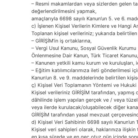
– Resmi makamlardan veya sizlerden gelen talep
değerlendirilmesini yapmak,
amaçlarıyla 6698 sayılı Kanun’un 5. ve 6. maddele
c) İşlenen Kişisel Verilerin Kimlere ve Hangi A
Toplanan kişisel verileriniz; yukarıda belirtilen 
– GİRİŞİM’in iş ortaklarına,
– Vergi Usul Kanunu, Sosyal Güvenlik Kurumu 
Önlenmesine Dair Kanun, Türk Ticaret Kanunu, B
– Kanunen yetkili kamu kurum ve kuruluşları, i
– Eğitim katılımcılarımıza ileti gönderilmesi ic
Kanun’un 8. ve 9. maddelerinde belirtilen kişisel
ç) Kişisel Veri Toplamanın Yöntemi ve Hukuk
Kişisel verileriniz GİRİŞİM tarafından, yapmış
dâhilinde işlem yapılan gerçek ve / veya tüze
veya ilerde kurulacak/oluşabilecek diğer kanal
GİRİŞİM tarafından yasal mevzuat çerçevesind
d) Kişisel Veri Sahibinin 6698 sayılı Kanun’un
Kişisel veri sahipleri olarak, haklarınıza ilişk
en kısa sürede ve en geç otuz gün içinde sonu