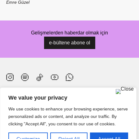
Emre Güzel
Gelişmelerden haberdar olmak için
e-bültene abone ol
Bu Festival Bizim
Benim Şehrim Benim Sesim
We value your privacy
Müzikte Eşitlik Projesi
Kreşendo Hakkında
We use cookies to enhance your browsing experience, serve
personalized ads or content, and analyze our traffic. By
Bizi Buluşturan Mekanlar
Haberler
clicking "Accept All", you consent to our use of cookies.
Orkestra
İletişim