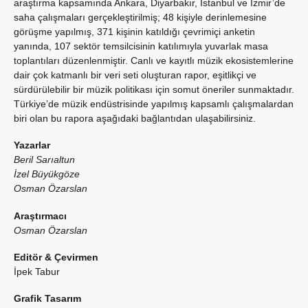
araştırma kapsamında Ankara, Diyarbakır, İstanbul ve İzmir’de
saha çalışmaları gerçekleştirilmiş; 48 kişiyle derinlemesine
görüşme yapılmış, 371 kişinin katıldığı çevrimiçi anketin
yanında, 107 sektör temsilcisinin katılımıyla yuvarlak masa
toplantıları düzenlenmiştir. Canlı ve kayıtlı müzik ekosistemlerine
dair çok katmanlı bir veri seti oluşturan rapor, eşitlikçi ve
sürdürülebilir bir müzik politikası için somut öneriler sunmaktadır.
Türkiye’de müzik endüstrisinde yapılmış kapsamlı çalışmalardan
biri olan bu rapora aşağıdaki bağlantıdan ulaşabilirsiniz.
Yazarlar
Beril Sarıaltun
İzel Büyükgöze
Osman Özarslan
Araştırmacı
Osman Özarslan
Editör & Çevirmen
İpek Tabur
Grafik Tasarım